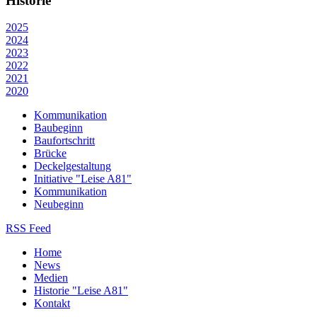
Historie
2025
2024
2023
2022
2021
2020
Kommunikation
Baubeginn
Baufortschritt
Brücke
Deckelgestaltung
Initiative "Leise A81"
Kommunikation
Neubeginn
RSS Feed
Home
News
Medien
Historie "Leise A81"
Kontakt